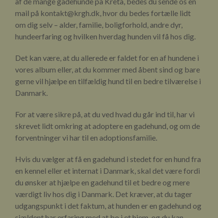
af de mange gadehunde på Kreta, bedes du sende os en
mail på kontakt@krgh.dk, hvor du bedes fortælle lidt
om dig selv – alder, familie, boligforhold, andre dyr,
hundeerfaring og hvilken hverdag hunden vil få hos dig.
Det kan være, at du allerede er faldet for en af hundene i
vores album eller, at du kommer med åbent sind og bare
gerne vil hjælpe en tilfældig hund til en bedre tilværelse i
Danmark.
For at være sikre på, at du ved hvad du går ind til, har vi
skrevet lidt omkring at adoptere en gadehund, og om de
forventninger vi har til en adoptionsfamilie.
Hvis du vælger at få en gadehund i stedet for en hund fra
en kennel eller et internat i Danmark, skal det være fordi
du ønsker at hjælpe en gadehund til et bedre og mere
værdigt liv hos dig i Danmark. Det kræver, at du tager
udgangspunkt i det faktum, at hunden er en gadehund og
sjældent har erfaring med at bo i et hjem, og du kan