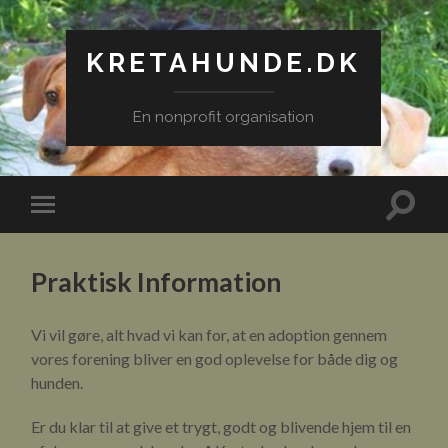
KRETAHUNDE.DK
En nonprofit organisation
Toggle
Toggle
search
mobile
field
menu
Praktisk Information
Vi vil gøre, alt hvad vi kan for, at en adoption gennem
vores forening bliver en god oplevelse for både dig og
hunden.
Er du klar til at give et trygt, godt og blivende hjem til en